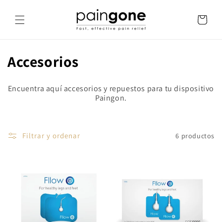
IRECTAMENTE
Carrito
L CONTENIDO
C
Accesorios
o
Encuentra aquí accesorios y repuestos para tu dispositivo
l
Paingon.
e
c
Filtrar y ordenar
6 productos
c
i
ó
n