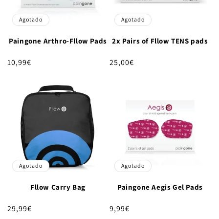
:
Agotado
Agotado
Paingone Arthro-Fllow Pads
2x Pairs of Fllow TENS pads
Precio
10,99€
Precio
25,00€
habitual
habitual
Agotado
Agotado
Fllow Carry Bag
Paingone Aegis Gel Pads
Precio
29,99€
Precio
9,99€