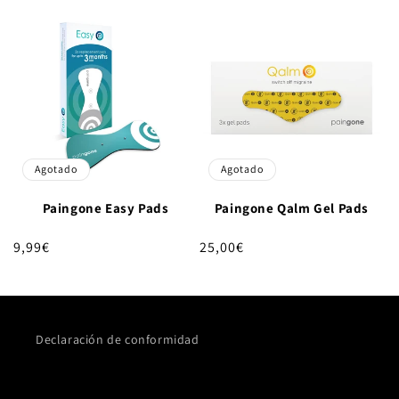
habitual
habitual
Agotado
Agotado
Paingone Easy Pads
Paingone Qalm Gel Pads
Precio
9,99€
Precio
25,00€
habitual
habitual
Declaración de conformidad